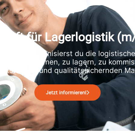
raft für Lagerlogistik (
planst und organisierst du die logistisc
ren anzunehmen, zu lagern, zu kommis
beitsmitteln und qualitätssichernden Ma
Jetzt informieren!