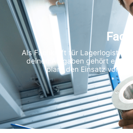
Fachk
Als Fachkraft für Lagerlogistik 
deinen Aufgaben gehört es, Wa
plant den Einsatz von Ar