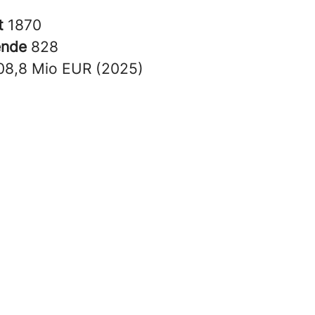
t
1870
ende
828
08,8 Mio EUR (2025)