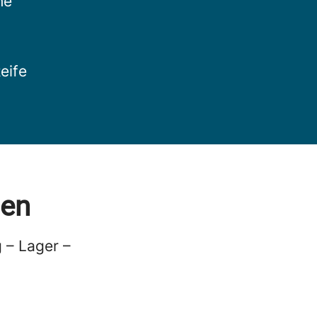
he
eife
gen
 – Lager –