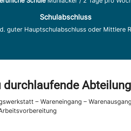
erufliche Schule
Mühlacker / 2 Tage pro Woc
Schulabschluss
d. guter Hauptschulabschluss oder Mittlere R
 durchlaufende Abteilun
gswerkstatt – Wareneingang – Warenausgang
 Arbeitsvorbereitung