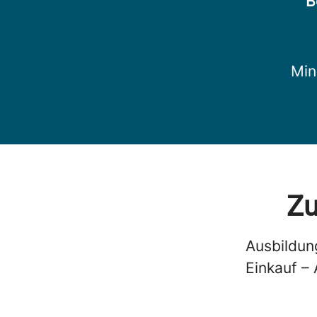
B
Min
Zu
Ausbildun
Einkauf –