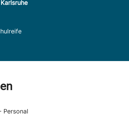
r
Karlsruhe
hulreife
gen
- Personal