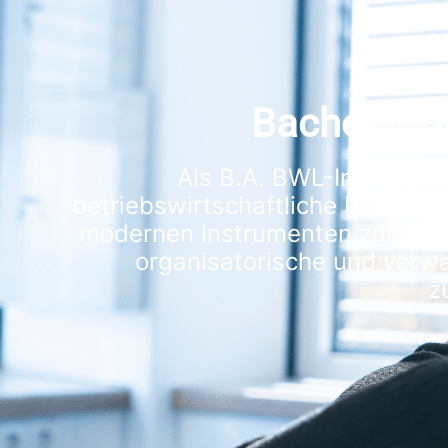
Bachelor o
Als B.A. BWL-Industrie b
betriebswirtschaftliche Problem
modernen Instrumenten zur Betri
organisatorische und verwa
z