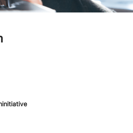
n
nitiative