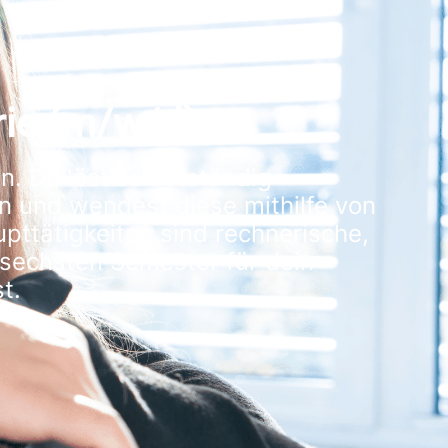
rie (m/w/d)
en. Du löst selbstständig
n und wendest diese mithilfe von
pttätigkeiten sind rechnerische,
 sechsten Semester für dein
t.