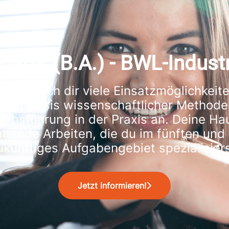
f Arts (B.A.) - BWL-Indust
ieten sich dir viele Einsatzmöglichkeit
e auf Basis wissenschaftlicher Methode
ebsführung in der Praxis an. Deine Hau
ltende Arbeiten, die du im fünften und
ukünftiges Aufgabengebiet spezialisiers
Jetzt informieren!